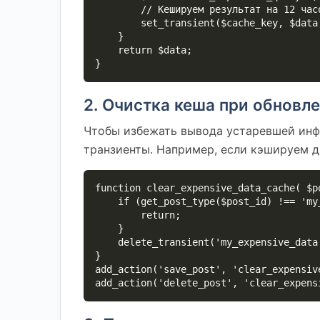
        // Кешируем результат на 12 часов

        set_transient($cache_key, $data, 12 * HOUR_IN_SECONDS);

    }

    return $data;

}
2. Очистка кеша при обновл
Чтобы избежать вывода устаревшей инф
транзиенты. Например, если кэшируем д
function clear_expensive_data_cache( $po
    if (get_post_type($post_id) !== 'my_custom_post') {

        return;

    }

    delete_transient('my_expensive_data');

}

add_action('save_post', 'clear_expensive
add_action('delete_post', 'clear_expens