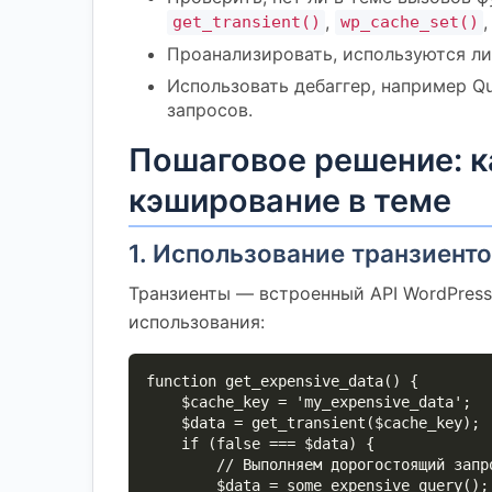
,
get_transient()
wp_cache_set()
Проанализировать, используются ли
Использовать дебаггер, например Qu
запросов.
Пошаговое решение: к
кэширование в теме
1. Использование транзиент
Транзиенты — встроенный API WordPres
использования:
function get_expensive_data() {

    $cache_key = 'my_expensive_data';

    $data = get_transient($cache_key);

    if (false === $data) {

        // Выполняем дорогостоящий запрос или расчет

        $data = some_expensive_query();
