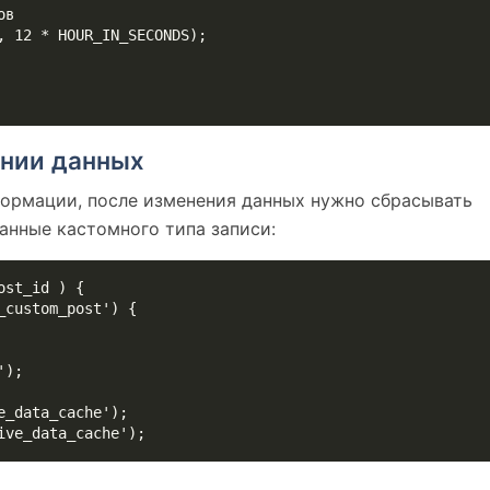
ении данных
ормации, после изменения данных нужно сбрасывать
анные кастомного типа записи:
st_id ) {

_data_cache');

ive_data_cache');