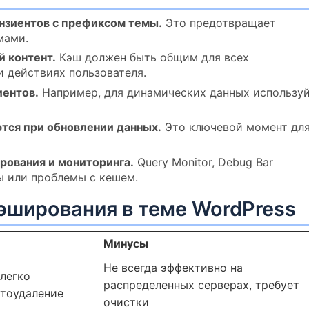
нзиентов с префиксом темы.
Это предотвращает
мами.
 контент.
Кэш должен быть общим для всех
и действиях пользователя.
иентов.
Например, для динамических данных использу
ются при обновлении данных.
Это ключевой момент дл
рования и мониторинга.
Query Monitor, Debug Bar
ы или проблемы с кешем.
эширования в теме WordPress
Минусы
Не всегда эффективно на
 легко
распределенных серверах, требует
втоудаление
очистки