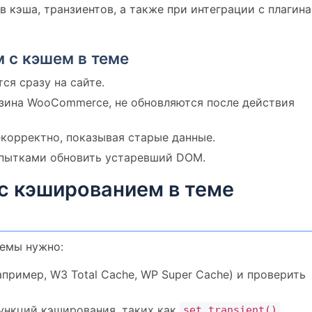
 кэша, транзиентов, а также при интеграции с плагин
 с кэшем в теме
ся сразу на сайте.
рзина WooCommerce, не обновляются после действия
корректно, показывая старые данные.
попытками обновить устаревший DOM.
с кэшированием в теме
лемы нужно:
пример, W3 Total Cache, WP Super Cache) и проверить
функций кэширования, таких как
,
set_transient()