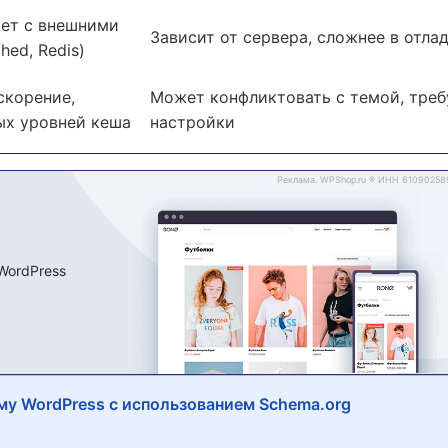
ает с внешними
Зависит от сервера, сложнее в отла
ed, Redis)
скорение,
Может конфликтовать с темой, треб
ых уровней кеша
настройки
му WordPress с использованием Schema.org