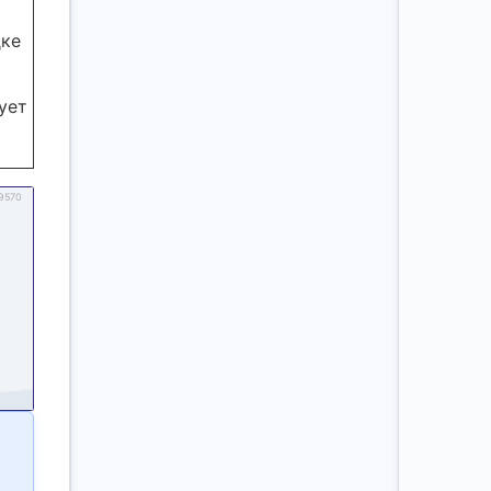
дке
ует