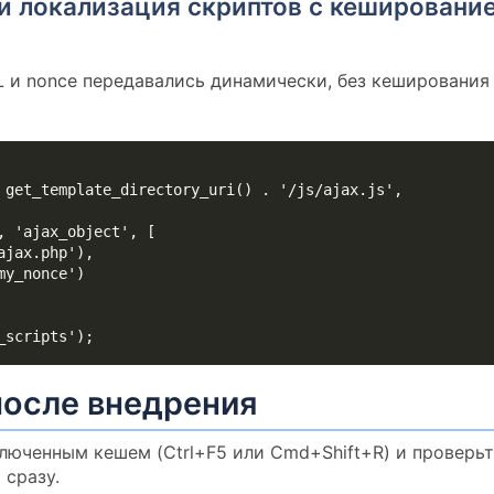
и локализация скриптов с кешировани
L и nonce передавались динамически, без кеширования
_scripts');
после внедрения
ключенным кешем (Ctrl+F5 или Cmd+Shift+R) и проверьт
 сразу.