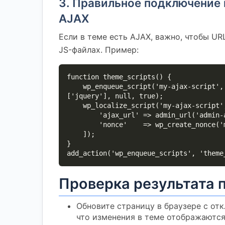
3. Правильное подключение 
AJAX
Если в теме есть AJAX, важно, чтобы UR
JS-файлах. Пример:
function theme_scripts() {

    wp_enqueue_script('my-ajax-script', get_template_directory_uri() . '/js/ajax.js', 
['jquery'], null, true);

    wp_localize_script('my-ajax-script', 'ajax_object', [

        'ajax_url' => admin_url('admin-ajax.php'),

        'nonce'    => wp_create_nonce('my_nonce')

    ]);

}

add_action('wp_enqueue_scripts', 'theme
Проверка результата 
Обновите страницу в браузере с от
что изменения в теме отображаются