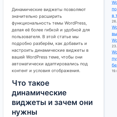
Wo
по
Динамические виджеты позволяют
в 
значительно расширить
26
функциональность темы WordPress,
Wo
делая её более гибкой и удобной для
вы
пользователя. В этой статье мы
Wo
подробно разберём, как добавить и
23
настроить динамические виджеты в
Wo
вашей WordPress теме, чтобы они
пу
автоматически адаптировались под
бе
контент и условия отображения.
19.
Что такое
динамические
виджеты и зачем они
нужны