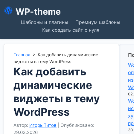
WP-theme
Шаблоны и плагины
Премиум шаблоны
Как создать сайт с нуля
Главная
>
Как добавить динамические
По
виджеты в тему WordPress
Wo
Как добавить
оп
из
динамические
Wo
02
виджеты в тему
Wo
ис
WordPress
ху
пр
Автор:
Игорь Титов
|
Опубликовано:
30
29.03.2026