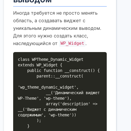
Иногда требуется не просто менять
область, а создавать виджет с
уникальным динамическим выводом.
Для этого нужно создать класс,
наследующийся от
.
WP_Widget
class WPTheme_Dynamic_Widget 
extends WP_Widget {

    public function __construct() {

        parent::__construct(

'wp_theme_dynamic_widget',

            __('Динамический виджет 
WP-Theme', 'wp-theme'),

            array('description' => 
__('Виджет с динамическим 
содержимым', 'wp-theme'))

        );

    }
