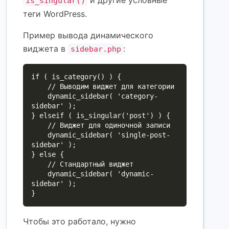
is_singular()
теги WordPress.
Пример вывода динамического
виджета в
:
sidebar.php
if ( is_category() ) {

    // Выводим виджет для категории

    dynamic_sidebar( 'category-
sidebar' );

} elseif ( is_singular('post') ) {

    // Виджет для одиночной записи

    dynamic_sidebar( 'single-post-
sidebar' );

} else {

    // Стандартный виджет

    dynamic_sidebar( 'dynamic-
sidebar' );

}
Чтобы это работало, нужно