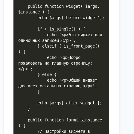
    public function widget( $args, 
$instance ) {

        echo $args['before_widget'];

        if ( is_single() ) {

            echo '<p>Это виджет для 
одиночных записей.</p>';

        } elseif ( is_front_page() 
) {

            echo '<p>Добро 
пожаловать на главную страницу!
</p>';

        } else {

            echo '<p>Общий виджет 
для всех остальных страниц.</p>';

        }

        echo $args['after_widget'];

    }

    public function form( $instance 
) {

        // Настройки виджета в 