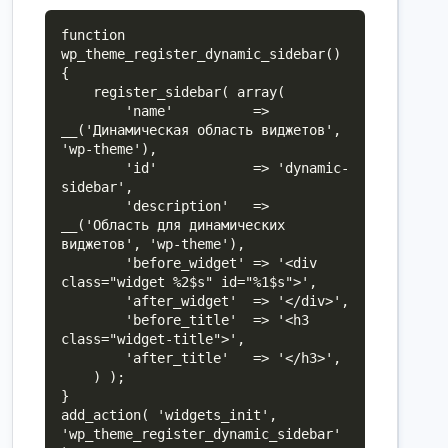
function 
wp_theme_register_dynamic_sidebar() 
{

    register_sidebar( array(

        'name'          => 
__('Динамическая область виджетов', 
'wp-theme'),

        'id'            => 'dynamic-
sidebar',

        'description'   => 
__('Область для динамических 
виджетов', 'wp-theme'),

        'before_widget' => '<div 
class="widget %2$s" id="%1$s">',

        'after_widget'  => '</div>',

        'before_title'  => '<h3 
class="widget-title">',

        'after_title'   => '</h3>',

    ) );

}

add_action( 'widgets_init', 
'wp_theme_register_dynamic_sidebar' 