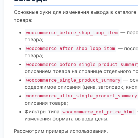
Основные хуки для изменения вывода в каталоге 
товара:
— пере
woocommerce_before_shop_loop_item
товара;
— после
woocommerce_after_shop_loop_item
товара;
woocommerce_before_single_product_summar
описанием товара на странице отдельного то
— осн
woocommerce_single_product_summary
содержимое описания (цена, заголовок, кнопка
woocommerce_after_single_product_summary
описания товара;
Фильтры типа
woocommerce_get_price_html
изменения формата вывода цены.
Рассмотрим примеры использования.