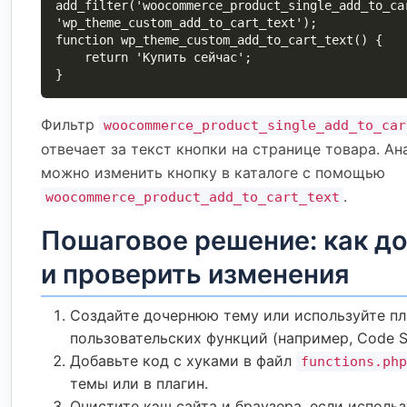
add_filter('woocommerce_product_single_add_to_ca
'wp_theme_custom_add_to_cart_text');

function wp_theme_custom_add_to_cart_text() {

    return 'Купить сейчас';

}
Фильтр
woocommerce_product_single_add_to_car
отвечает за текст кнопки на странице товара. Ан
можно изменить кнопку в каталоге с помощью
.
woocommerce_product_add_to_cart_text
Пошаговое решение: как д
и проверить изменения
Создайте дочернюю тему или используйте пл
пользовательских функций (например, Code Sn
Добавьте код с хуками в файл
functions.php
темы или в плагин.
Очистите кэш сайта и браузера, если исполь