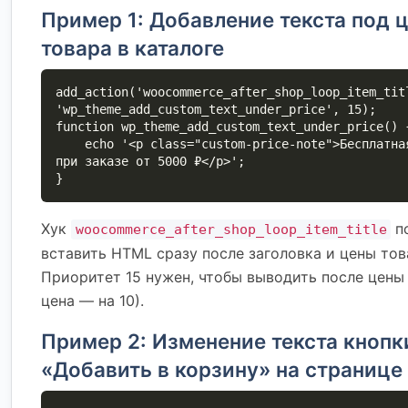
Пример 1: Добавление текста под 
товара в каталоге
add_action('woocommerce_after_shop_loop_item_tit
'wp_theme_add_custom_text_under_price', 15);

function wp_theme_add_custom_text_under_price() {
    echo '<p class="custom-price-note">Бесплатная доставка 
при заказе от 5000 ₽</p>';

}
Хук
п
woocommerce_after_shop_loop_item_title
вставить HTML сразу после заголовка и цены това
Приоритет 15 нужен, чтобы выводить после цены
цена — на 10).
Пример 2: Изменение текста кнопк
«Добавить в корзину» на странице