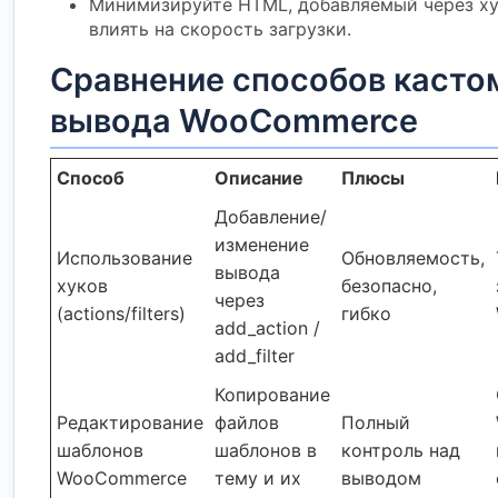
Минимизируйте HTML, добавляемый через ху
влиять на скорость загрузки.
Сравнение способов касто
вывода WooCommerce
Способ
Описание
Плюсы
Добавление/
изменение
Использование
Обновляемость,
вывода
хуков
безопасно,
через
(actions/filters)
гибко
add_action /
add_filter
Копирование
Редактирование
файлов
Полный
шаблонов
шаблонов в
контроль над
WooCommerce
тему и их
выводом