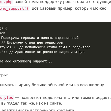
вашей темы поддержку редактора и его функци
ns.php
. Вот базовый пример, который можно
eme_support()
) {

me_add_gutenberg_support');
тры:
нимать ширину больше обычной или на всю ширину
— позволяют подключать стили темы в редакт
styles
выглядел так же, как на сайте.
 адаптивность встроенного контента.