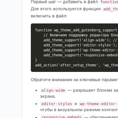
Первый шаг — добавить в файл
functio
Для этого используется функция
add_th
включить в файл:
function wp_theme_add_gutenberg_support(
    // Включаем поддержку редактора блоков

    add_theme_support('align-wide'); // Поддержка широких и полных выравниваний

    add_theme_support('editor-styles'); // Включаем стили для редактора

    add_theme_support('wp-theme-editor-styles'); // Используем стили темы в редакторе

    add_theme_support('responsive-embeds'); // Адаптивные встроенные видео и медиа

}

add_action('after_setup_theme', 'wp_the
Обратите внимание на ключевые параме
— разрешает блокам за
align-wide
экрана.
и
editor-styles
wp-theme-editor-
чтобы в визуальном режиме контент 
— обеспечивает
responsive-embeds