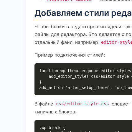
Добавляем стили реда
Чтобы блоки в редакторе выглядели так 
файлы для редактора. Это делается с 
отдельный файл, например
editor-styl
Пример подключения стилей:
function wp_theme_enqueue_editor_styles(
    add_editor_style('css/editor-style.css');

}

add_action('after_setup_theme', 'wp_the
В файле
следует 
css/editor-style.css
типичных блоков:
.wp-block {
