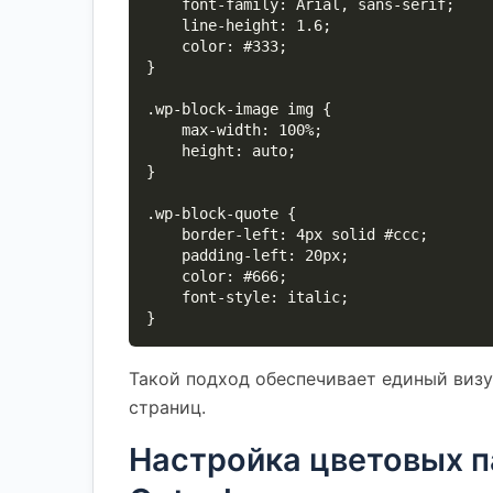
    font-family: Arial, sans-serif;

    line-height: 1.6;

    color: #333;

}

.wp-block-image img {

    max-width: 100%;

    height: auto;

}

.wp-block-quote {

    border-left: 4px solid #ccc;

    padding-left: 20px;

    color: #666;

    font-style: italic;

}
Такой подход обеспечивает единый визу
страниц.
Настройка цветовых п