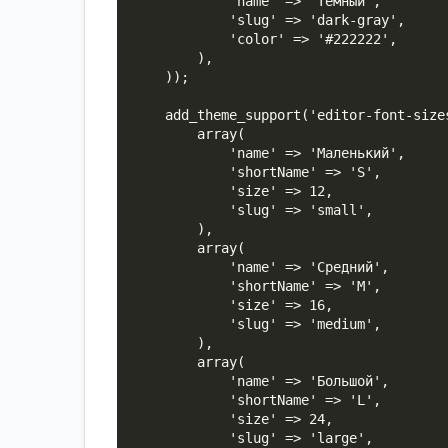
            'name' => 'Тёмный',

            'slug' => 'dark-gray',

            'color' => '#222222',

        ),

    ));

    add_theme_support('editor-font-sizes', array(

        array(

            'name' => 'Маленький',

            'shortName' => 'S',

            'size' => 12,

            'slug' => 'small',

        ),

        array(

            'name' => 'Средний',

            'shortName' => 'M',

            'size' => 16,

            'slug' => 'medium',

        ),

        array(

            'name' => 'Большой',

            'shortName' => 'L',

            'size' => 24,

            'slug' => 'large',
