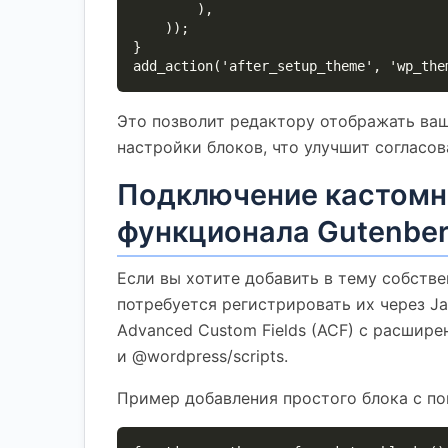
        ),

    ));

}

add_action('after_setup_theme', 'wp_the
Это позволит редактору отображать ва
настройки блоков, что улучшит согласов
Подключение кастомн
функционала Gutenbe
Если вы хотите добавить в тему собств
потребуется регистрировать их через Ja
Advanced Custom Fields (ACF) с расшире
и @wordpress/scripts.
Пример добавления простого блока с п