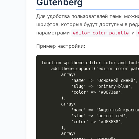
Gutenberg
Для удобства пользователей темы можн
шрифтов, которые будут доступны в ре
параметрами
и
editor-color-palette
Пример настройки:
function wp_theme_editor_color_and_fonts
    add_theme_support('editor-color-palette', array(

        array(

            'name' => 'Основной синий',

            'slug' => 'primary-blue',

            'color' => '#0073aa',

        ),

        array(

            'name' => 'Акцентный красный',

            'slug' => 'accent-red',

            'color' => '#d63638',

        ),

        array(
