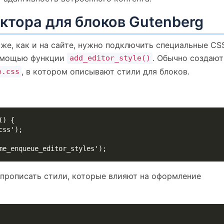
ктора для блоков Gutenberg
же, как и на сайте, нужно подключить специальные CS
помощью функции
. Обычно создают
add_editor_style()
, в котором описывают стили для блоков.
e.css
) {

me_enqueue_editor_styles');
прописать стили, которые влияют на оформление