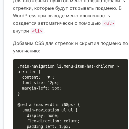
Для вложенных пунктов меню полезно добавить
стрелки, которые будут открывать подменю. В
WordPress при выводе меню вложенность
создаётся автоматически с помощью
<ul>
внутри
.
<li>
Добавим CSS для стрелок и скрытия подменю по
умолчанию:
.main-navigation li.menu-item-has-children > 
a::after {

  content: ' ▼';

  font-size: 12px;

  margin-left: 5px;

}

@media (max-width: 768px) {

  .main-navigation ul ul {

    display: none;

    flex-direction: column;

    padding-left: 15px;
