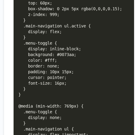
    top: 60px;

    box-shadow: 0 2px 5px rgba(0,0,0,0.15);

    z-index: 999;

  }

  .main-navigation ul.active {

    display: flex;

  }

  .menu-toggle {

    display: inline-block;

    background: #0073aa;

    color: #fff;

    border: none;

    padding: 10px 15px;

    cursor: pointer;

    font-size: 16px;

  }

}

@media (min-width: 769px) {

  .menu-toggle {

    display: none;

  }

  .main-navigation ul {

    display: flex !important;
