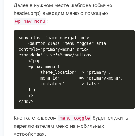
Далее в нужном месте шаблона (обычно
header.php) выводим меню с помощью
:
wp_nav_menu
<nav class="main-navigation">

    <button class="menu-toggle" aria-
controls="primary-menu" aria-
expanded="false">Меню</button>

    <?php

    wp_nav_menu([

        'theme_location' => 'primary',

        'menu_id'        => 'primary-menu',

        'container'      => false

    ]);

    ?>

</nav>
Кнопка с классом
будет служить
menu-toggle
переключателем меню на мобильных
устройствах.