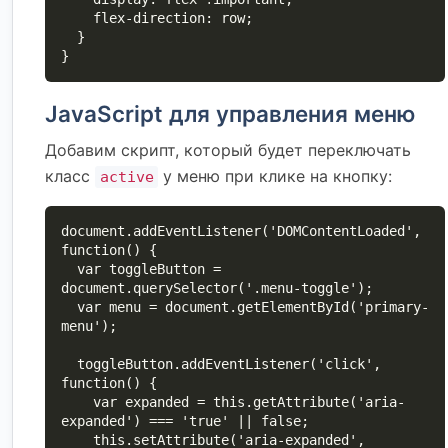
    flex-direction: row;

  }

}
JavaScript для управления меню
Добавим скрипт, который будет переключать
класс
у меню при клике на кнопку:
active
document.addEventListener('DOMContentLoaded', 
function() {

  var toggleButton = 
document.querySelector('.menu-toggle');

  var menu = document.getElementById('primary-
menu');

  toggleButton.addEventListener('click', 
function() {

    var expanded = this.getAttribute('aria-
expanded') === 'true' || false;

    this.setAttribute('aria-expanded', 