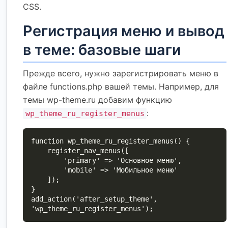
CSS.
Регистрация меню и вывод
в теме: базовые шаги
Прежде всего, нужно зарегистрировать меню в
файле functions.php вашей темы. Например, для
темы wp-theme.ru добавим функцию
:
wp_theme_ru_register_menus
function wp_theme_ru_register_menus() {

    register_nav_menus([

        'primary' => 'Основное меню',

        'mobile' => 'Мобильное меню'

    ]);

}

add_action('after_setup_theme', 
'wp_theme_ru_register_menus');