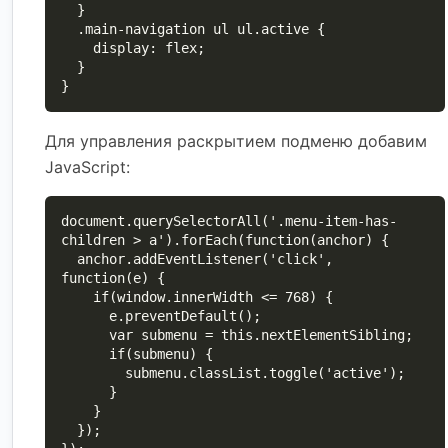
  }

  .main-navigation ul ul.active {

    display: flex;

  }

}
Для управления раскрытием подменю добавим
JavaScript:
document.querySelectorAll('.menu-item-has-
children > a').forEach(function(anchor) {

  anchor.addEventListener('click', 
function(e) {

    if(window.innerWidth <= 768) {

      e.preventDefault();

      var submenu = this.nextElementSibling;

      if(submenu) {

        submenu.classList.toggle('active');

      }

    }

  });
