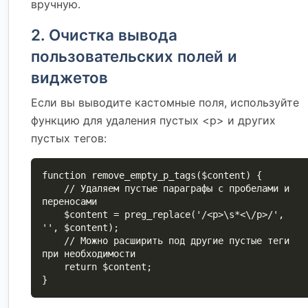
вручную.
2. Очистка вывода
пользовательских полей и
виджетов
Если вы выводите кастомные поля, используйте
функцию для удаления пустых <p> и других
пустых тегов:
function remove_empty_p_tags($content) {

    // Удаляем пустые параграфы с пробелами и 
переносами

    $content = preg_replace('/<p>\s*<\/p>/', 
'', $content);

    // Можно расширить под другие пустые теги 
при необходимости

    return $content;

}