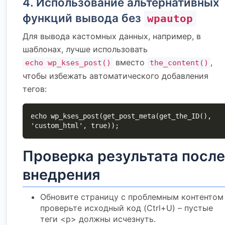
4. Использование альтернативных
функций вывода без
wpautop
Для вывода кастомных данных, например, в
шаблонах, лучше использовать
вместо
,
echo wp_kses_post()
the_content()
чтобы избежать автоматического добавления
тегов:
echo wp_kses_post(get_post_meta(get_the_ID(), 
'custom_html', true));
Проверка результата после
внедрения
Обновите страницу с проблемным контентом
проверьте исходный код (Ctrl+U) – пустые
теги <p> должны исчезнуть.