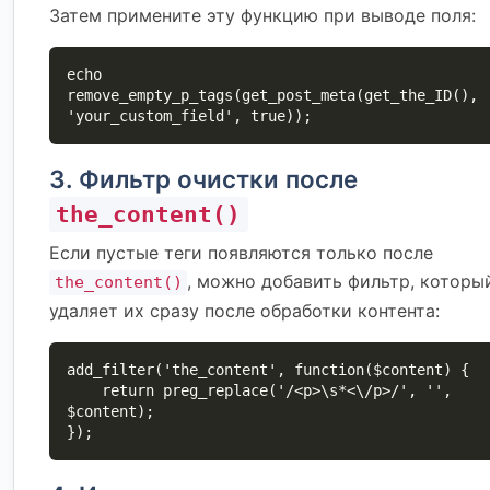
Затем примените эту функцию при выводе поля:
echo 
remove_empty_p_tags(get_post_meta(get_the_ID(), 
'your_custom_field', true));
3. Фильтр очистки после
the_content()
Если пустые теги появляются только после
, можно добавить фильтр, которы
the_content()
удаляет их сразу после обработки контента:
add_filter('the_content', function($content) {

    return preg_replace('/<p>\s*<\/p>/', '', 
$content);

});