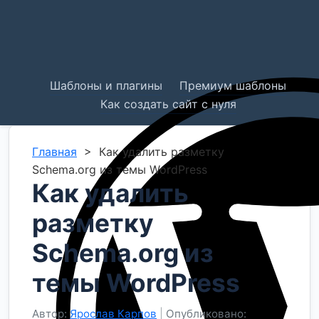
Шаблоны и плагины
Премиум шаблоны
Как создать сайт с нуля
Главная
>
Как удалить разметку
Schema.org из темы WordPress
Как удалить
разметку
Schema.org из
темы WordPress
Автор:
Ярослав Карпов
|
Опубликовано: