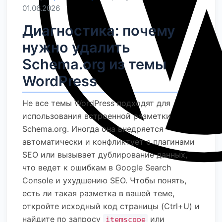
01.06.2026
Диагностика: почему
нужно удалить
Schema.org из темы
WordPress
Не все темы WordPress подходят для
использования встроенной разметки
Schema.org. Иногда она внедряется
автоматически и конфликтует с плагинами
SEO или вызывает дублирование данных,
что ведет к ошибкам в Google Search
Console и ухудшению SEO. Чтобы понять,
есть ли такая разметка в вашей теме,
откройте исходный код страницы (Ctrl+U) и
найдите по запросу
или
itemscope