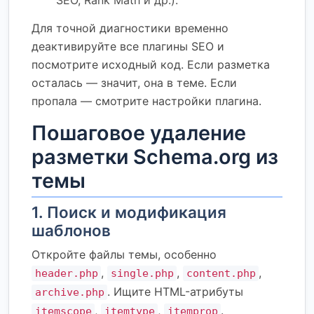
Для точной диагностики временно
деактивируйте все плагины SEO и
посмотрите исходный код. Если разметка
осталась — значит, она в теме. Если
пропала — смотрите настройки плагина.
Пошаговое удаление
разметки Schema.org из
темы
1. Поиск и модификация
шаблонов
Откройте файлы темы, особенно
,
,
,
header.php
single.php
content.php
. Ищите HTML-атрибуты
archive.php
,
,
.
itemscope
itemtype
itemprop