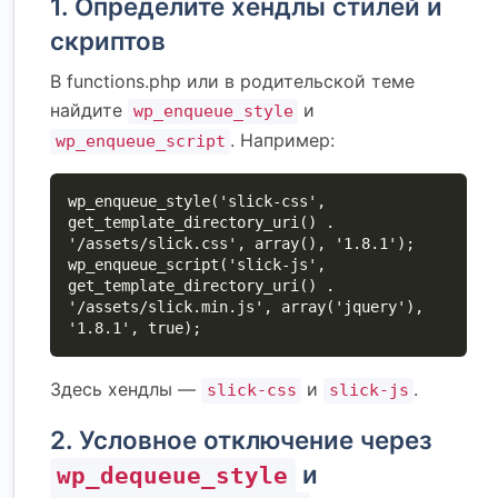
1. Определите хендлы стилей и
скриптов
В functions.php или в родительской теме
найдите
и
wp_enqueue_style
. Например:
wp_enqueue_script
wp_enqueue_style('slick-css', 
get_template_directory_uri() . 
'/assets/slick.css', array(), '1.8.1');

wp_enqueue_script('slick-js', 
get_template_directory_uri() . 
'/assets/slick.min.js', array('jquery'), 
'1.8.1', true);
Здесь хендлы —
и
.
slick-css
slick-js
2. Условное отключение через
и
wp_dequeue_style