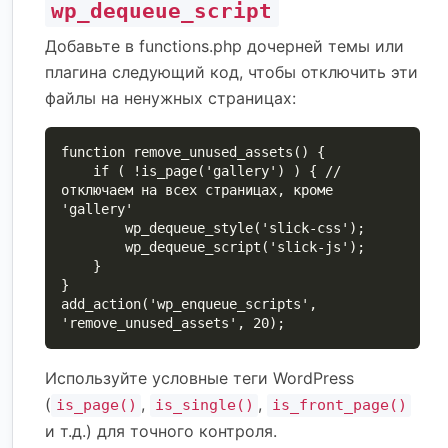
wp_dequeue_script
Добавьте в functions.php дочерней темы или
плагина следующий код, чтобы отключить эти
файлы на ненужных страницах:
function remove_unused_assets() {

    if ( !is_page('gallery') ) { // 
отключаем на всех страницах, кроме 
'gallery'

        wp_dequeue_style('slick-css');

        wp_dequeue_script('slick-js');

    }

}

add_action('wp_enqueue_scripts', 
'remove_unused_assets', 20);
Используйте условные теги WordPress
(
,
,
is_page()
is_single()
is_front_page()
и т.д.) для точного контроля.