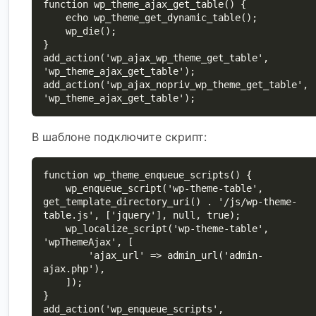
function wp_theme_ajax_get_table() {

    echo wp_theme_get_dynamic_table();

    wp_die();

}

add_action('wp_ajax_wp_theme_get_table', 
'wp_theme_ajax_get_table');

add_action('wp_ajax_nopriv_wp_theme_get_table', 
'wp_theme_ajax_get_table');
В шаблоне подключите скрипт:
function wp_theme_enqueue_scripts() {

    wp_enqueue_script('wp-theme-table', 
get_template_directory_uri() . '/js/wp-theme-
table.js', ['jquery'], null, true);

    wp_localize_script('wp-theme-table', 
'wpThemeAjax', [

        'ajax_url' => admin_url('admin-
ajax.php'),

    ]);

}

add_action('wp_enqueue_scripts', 