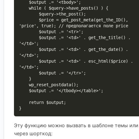
    $output .= '<tbody>';

    while ( $query->have_posts() ) {

        $query->the_post();

        $price = get_post_meta(get_the_ID(), 
'price', true); // предполагается поле price

        $output .= '<tr>';

        $output .= '<td>' . get_the_title() . 
'</td>';

        $output .= '<td>' . get_the_date() . 
'</td>';

        $output .= '<td>' . esc_html($price) . 
'</td>';

        $output .= '</tr>';

    }

    wp_reset_postdata();

    $output .= '</tbody></table>';

    return $output;

}
Эту функцию можно вызвать в шаблоне темы или
через шорткод: