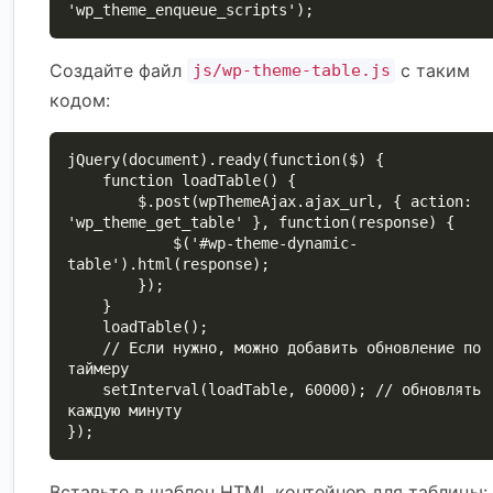
'wp_theme_enqueue_scripts');
Создайте файл
с таким
js/wp-theme-table.js
кодом:
jQuery(document).ready(function($) {

    function loadTable() {

        $.post(wpThemeAjax.ajax_url, { action: 
'wp_theme_get_table' }, function(response) {

            $('#wp-theme-dynamic-
table').html(response);

        });

    }

    loadTable();

    // Если нужно, можно добавить обновление по 
таймеру

    setInterval(loadTable, 60000); // обновлять 
каждую минуту

});
Вставьте в шаблон HTML контейнер для таблицы: