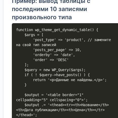
Пример: вывод таблицы с
последними 10 записями
произвольного типа
function wp_theme_get_dynamic_table() {

    $args = [

        'post_type' => 'product', // замените 
на свой тип записей

        'posts_per_page' => 10,

        'orderby' => 'date',

        'order' => 'DESC'

    ];

    $query = new WP_Query($args);

    if ( ! $query->have_posts() ) {

        return '<p>Данные не найдены.</p>';

    }

    $output = '<table border="1" 
cellpadding="5" cellspacing="0">';

    $output .= '<thead><tr><th>Название</th>
<th>Дата публикации</th><th>Цена</th></tr>
</thead>';
