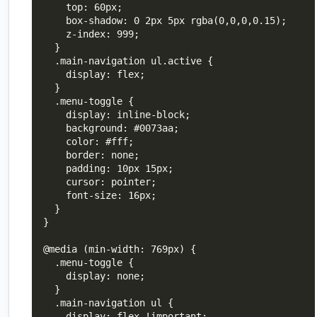
    top: 60px;

    box-shadow: 0 2px 5px rgba(0,0,0,0.15);

    z-index: 999;

  }

  .main-navigation ul.active {

    display: flex;

  }

  .menu-toggle {

    display: inline-block;

    background: #0073aa;

    color: #fff;

    border: none;

    padding: 10px 15px;

    cursor: pointer;

    font-size: 16px;

  }

}

@media (min-width: 769px) {

  .menu-toggle {

    display: none;

  }

  .main-navigation ul {

    display: flex !important;
