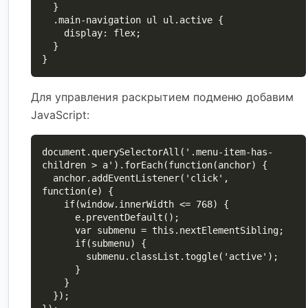
  }

  .main-navigation ul ul.active {

    display: flex;

  }

}
Для управления раскрытием подменю добавим
JavaScript:
document.querySelectorAll('.menu-item-has-
children > a').forEach(function(anchor) {

  anchor.addEventListener('click', 
function(e) {

    if(window.innerWidth <= 768) {

      e.preventDefault();

      var submenu = this.nextElementSibling;

      if(submenu) {

        submenu.classList.toggle('active');

      }

    }

  });
