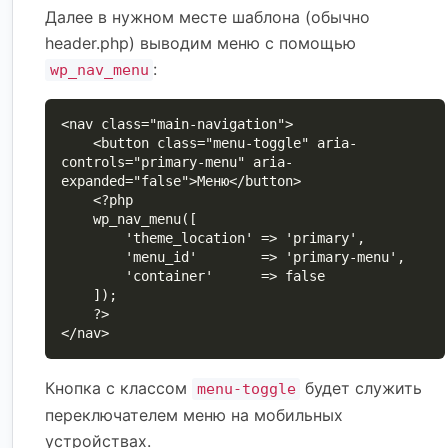
Далее в нужном месте шаблона (обычно
header.php) выводим меню с помощью
:
wp_nav_menu
<nav class="main-navigation">

    <button class="menu-toggle" aria-
controls="primary-menu" aria-
expanded="false">Меню</button>

    <?php

    wp_nav_menu([

        'theme_location' => 'primary',

        'menu_id'        => 'primary-menu',

        'container'      => false

    ]);

    ?>

</nav>
Кнопка с классом
будет служить
menu-toggle
переключателем меню на мобильных
устройствах.