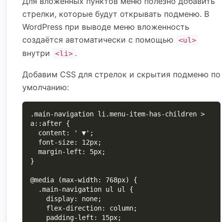
Для вложенных пунктов меню полезно добавить
стрелки, которые будут открывать подменю. В
WordPress при выводе меню вложенность
создаётся автоматически с помощью
<ul>
внутри
.
<li>
Добавим CSS для стрелок и скрытия подменю по
умолчанию:
.main-navigation li.menu-item-has-children > 
a::after {

  content: ' ▼';

  font-size: 12px;

  margin-left: 5px;

}

@media (max-width: 768px) {

  .main-navigation ul ul {

    display: none;

    flex-direction: column;

    padding-left: 15px;
