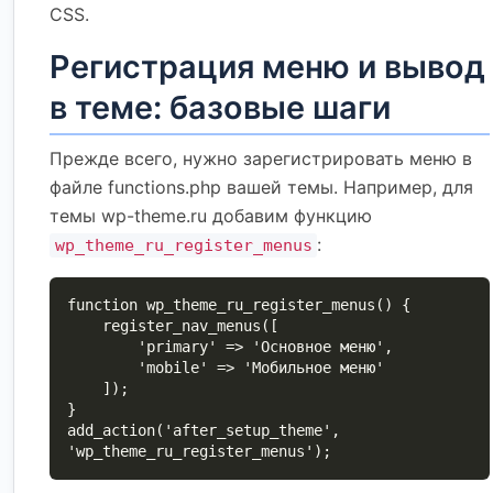
CSS.
Регистрация меню и вывод
в теме: базовые шаги
Прежде всего, нужно зарегистрировать меню в
файле functions.php вашей темы. Например, для
темы wp-theme.ru добавим функцию
:
wp_theme_ru_register_menus
function wp_theme_ru_register_menus() {

    register_nav_menus([

        'primary' => 'Основное меню',

        'mobile' => 'Мобильное меню'

    ]);

}

add_action('after_setup_theme', 
'wp_theme_ru_register_menus');