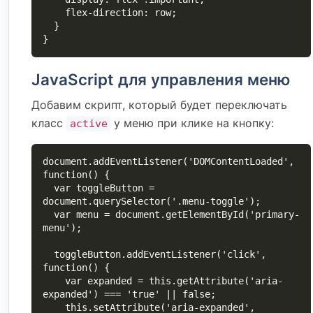
    flex-direction: row;

  }

}
JavaScript для управления меню
Добавим скрипт, который будет переключать
класс
у меню при клике на кнопку:
active
document.addEventListener('DOMContentLoaded', 
function() {

  var toggleButton = 
document.querySelector('.menu-toggle');

  var menu = document.getElementById('primary-
menu');

  toggleButton.addEventListener('click', 
function() {

    var expanded = this.getAttribute('aria-
expanded') === 'true' || false;

    this.setAttribute('aria-expanded', 