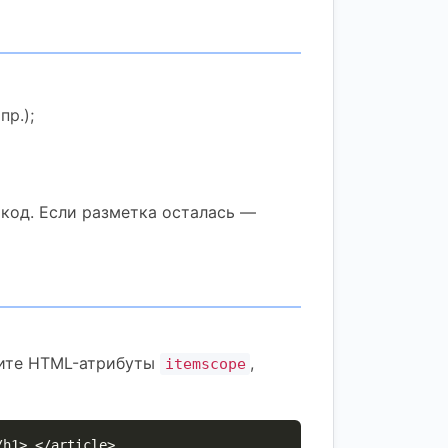
пр.);
код. Если разметка осталась —
ите HTML-атрибуты
,
itemscope
/h1> </article>