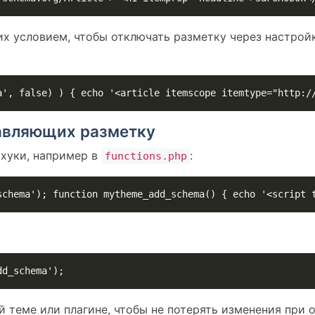
их условием, чтобы отключать разметку через настрой
a', false) ) { echo '<article itemscope itemtype="http:/
бавляющих разметку
 хуки, например в
:
functions.php
schema'); function mytheme_add_schema() { echo '<script 
dd_schema');
й теме или плагине, чтобы не потерять изменения при 