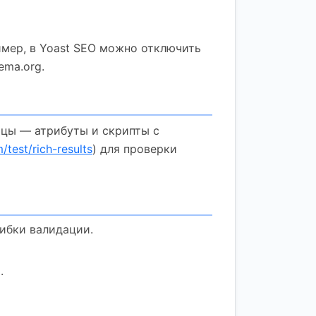
имер, в Yoast SEO можно отключить
ema.org.
ицы — атрибуты и скрипты с
/test/rich-results
) для проверки
бки валидации.
.