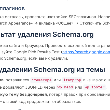
-плагинов
а осталась, проверьте настройки SEO-плагинов. Напр
arch Appearance» -> вкладка «Общее» -> Отключить Sch
льтат удаления Schema.org
 кеш сайта и браузера. Проверьте исходный код стран
уйте Google Rich Results Test (
https://search.google.com
х Schema.org, если вы их удалили.
удалении Schema.org из темы
ов
: оставшиеся
или
вызывают оши
itemscope
itemprop
ые добавляют JSON-LD через
или
.
wp_head
wp_footer
кую тему без дочерней
, потеря правок при обновлении
— старый код продолжает отображаться.