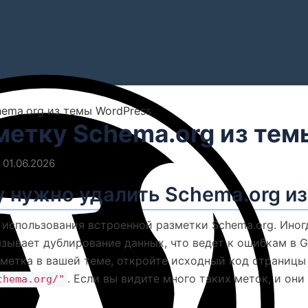
hema.org из темы WordPress
метку Schema.org из тем
01.06.2026
у нужно удалить Schema.org и
 использования встроенной разметки Schema.org. Иног
зывает дублирование данных, что ведет к ошибкам в G
зметка в вашей теме, откройте исходный код страницы 
. Если вы видите много таких меток, и он
chema.org/"