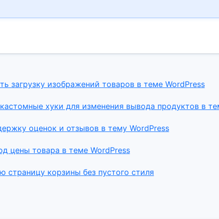
ь загрузку изображений товаров в теме WordPress
кастомные хуки для изменения вывода продуктов в те
ержку оценок и отзывов в тему WordPress
д цены товара в теме WordPress
ю страницу корзины без пустого стиля