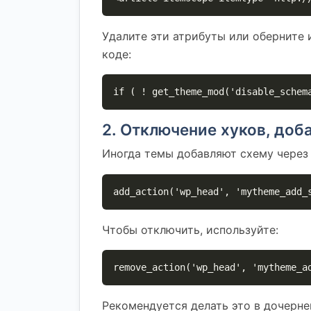
Удалите эти атрибуты или оберните 
коде:
if ( ! get_theme_mod('disable_schem
2. Отключение хуков, до
Иногда темы добавляют схему через
add_action('wp_head', 'mytheme_add_
Чтобы отключить, используйте:
remove_action('wp_head', 'mytheme_a
Рекомендуется делать это в дочерне