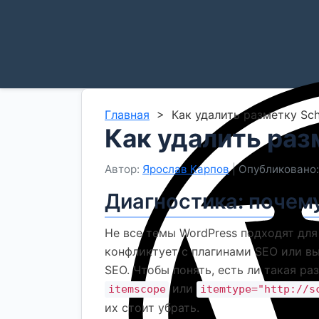
Главная
>
Как удалить разметку Sc
Как удалить раз
Автор:
Ярослав Карпов
|
Опубликовано: 
Диагностика: почем
Не все темы WordPress подходят для
конфликтует с плагинами SEO или вы
SEO. Чтобы понять, есть ли такая ра
или
itemscope
itemtype="http://s
их стоит убрать.