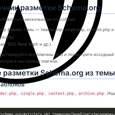
очник разметки Schema.org
добавляться несколькими способами:
p файлах темы — header.php, single.php, content.php и 
ns.php;
st SEO, Rank Math и др.).
еактивируйте все плагины SEO и посмотрите исходный 
смотрите настройки плагина.
 разметки Schema.org из темы
шаблонов
,
,
,
. Ищ
der.php
single.php
content.php
archive.php
/schema.org/Article"> <h1 itemprop="headline">Заголовок<