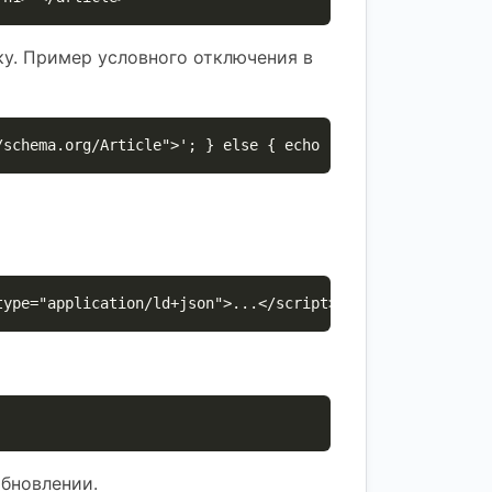
ку. Пример условного отключения в
/schema.org/Article">'; } else { echo '<article>'; }
type="application/ld+json">...</script>'; }
обновлении.