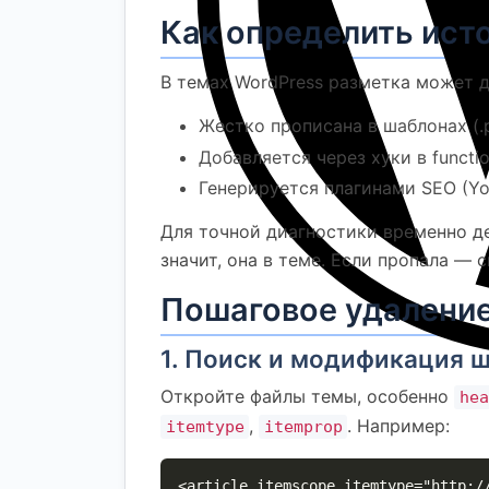
Как определить ист
В темах WordPress разметка может 
Жестко прописана в шаблонах (.ph
Добавляется через хуки в functio
Генерируется плагинами SEO (Yoa
Для точной диагностики временно д
значит, она в теме. Если пропала — 
Пошаговое удаление
1. Поиск и модификация 
Откройте файлы темы, особенно
hea
,
. Например:
itemtype
itemprop
<article itemscope itemtype="http:/