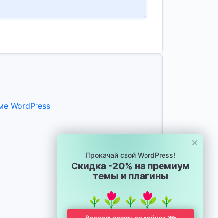
ме WordPress
×
Прокачай свой WordPress!
Скидка -20% на премиум
темы и плагины
Воспользоваться сейчас ⋙